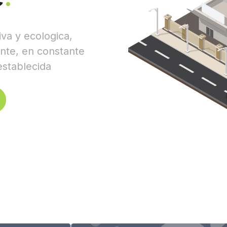
a y ecologica, 
te, en constante 
establecida